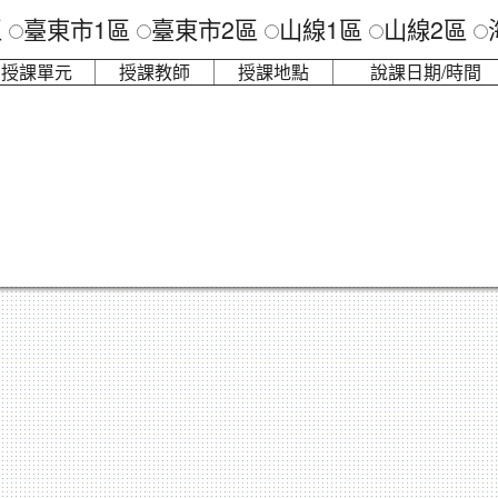
區
臺東市1區
臺東市2區
山線1區
山線2區
授課單元
授課教師
授課地點
說課日期/時間
Powered by XOOPS © 2001-2023
The XOOPS Project